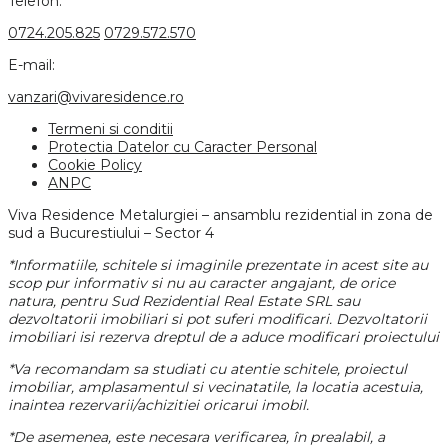
Telefon:
0724.205.825
0729.572.570
E-mail:
vanzari@vivaresidence.ro
Termeni si conditii
Protectia Datelor cu Caracter Personal
Cookie Policy
ANPC
Viva Residence Metalurgiei – ansamblu rezidential in zona de
sud a Bucurestiului – Sector 4
*Informatiile, schitele si imaginile prezentate in acest site au
scop pur informativ si nu au caracter angajant, de orice
natura, pentru Sud Rezidential Real Estate SRL sau
dezvoltatorii imobiliari si pot suferi modificari. Dezvoltatorii
imobiliari isi rezerva dreptul de a aduce modificari proiectului
*Va recomandam sa studiati cu atentie schitele, proiectul
imobiliar, amplasamentul si vecinatatile, la locatia acestuia,
inaintea rezervarii/achizitiei oricarui imobil.
*De asemenea, este necesara verificarea, în prealabil, a