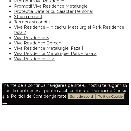
Promotii Viva Residence
Promotii Viva Residence Metalurgiei
Protectia Datelor cu Caracter Personal
Stadiu proiect
Termeni si conditii
Viva Residence – in cadrul Metalurgiei Park Residence
faza 2
Viva Residence 5
Viva Residence Berceni
Viva Residence Metalurgiei Faza 1
Viva Residence Metalurgiei Park – faza 2
Viva Residence Plus
Înainte de a continua navigarea pe site-ul nostru te rugăm să
aloci timpul necesar pentru a citi conținutul Politicii de Cookie
și al Politicii de Confidențialitate.
Sunt de acord
Politica Cookie