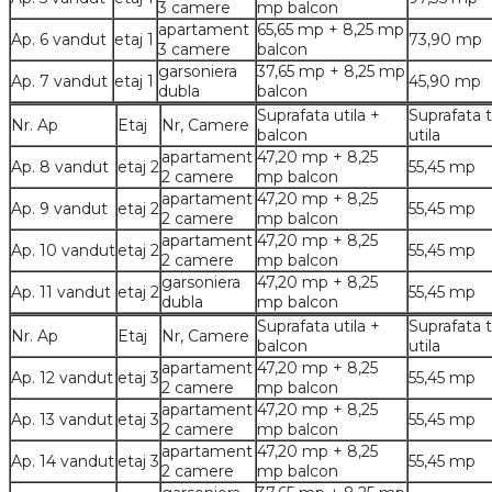
3 camere
mp balcon
apartament
65,65 mp + 8,25 mp
Ap. 6
vandut
etaj 1
73,90 mp
3 camere
balcon
garsoniera
37,65 mp + 8,25 mp
Ap. 7
vandut
etaj 1
45,90 mp
dubla
balcon
Suprafata utila +
Suprafata t
Nr. Ap
Etaj
Nr, Camere
balcon
utila
apartament
47,20 mp + 8,25
Ap. 8
vandut
etaj 2
55,45 mp
2 camere
mp balcon
apartament
47,20 mp + 8,25
Ap. 9
vandut
etaj 2
55,45 mp
2 camere
mp balcon
apartament
47,20 mp + 8,25
Ap. 10
vandut
etaj 2
55,45 mp
2 camere
mp balcon
garsoniera
47,20 mp + 8,25
Ap. 11
vandut
etaj 2
55,45 mp
dubla
mp balcon
Suprafata utila +
Suprafata t
Nr. Ap
Etaj
Nr, Camere
balcon
utila
apartament
47,20 mp + 8,25
Ap. 12
vandut
etaj 3
55,45 mp
2 camere
mp balcon
apartament
47,20 mp + 8,25
Ap. 13
vandut
etaj 3
55,45 mp
2 camere
mp balcon
apartament
47,20 mp + 8,25
Ap. 14
vandut
etaj 3
55,45 mp
2 camere
mp balcon