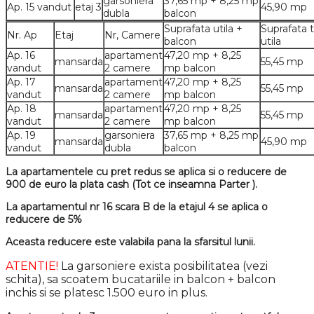
garsoniera
37,65 mp + 8,25 mp
Ap. 15
vandut
etaj 3
45,90 mp
dubla
balcon
Suprafata utila +
Suprafata t
Nr. Ap
Etaj
Nr, Camere
balcon
utila
Ap. 16
apartament
47,20 mp + 8,25
mansarda
55,45 mp
vandut
2 camere
mp balcon
Ap. 17
apartament
47,20 mp + 8,25
mansarda
55,45 mp
vandut
2 camere
mp balcon
Ap. 18
apartament
47,20 mp + 8,25
mansarda
55,45 mp
vandut
2 camere
mp balcon
Ap. 19
garsoniera
37,65 mp + 8,25 mp
mansarda
45,90 mp
vandut
dubla
balcon
La apartamentele cu pret redus se aplica si o reducere de
900 de euro la plata cash (Tot ce inseamna Parter ).
La apartamentul nr 16 scara B de la etajul 4 se aplica o
reducere de 5%
Aceasta reducere este valabila pana la sfarsitul lunii.
ATENTIE!
La garsoniere exista posibilitatea (vezi
schita), sa scoatem bucatariile in balcon + balcon
inchis si se platesc 1.500 euro in plus.