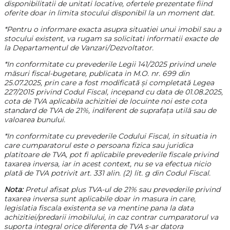
disponibilitatii de unitati locative, ofertele prezentate fiind
oferite doar in limita stocului disponibil la un moment dat.
*Pentru o informare exacta asupra situatiei unui imobil sau a
stocului existent, va rugam sa solicitati informatii exacte de
la Departamentul de Vanzari/Dezvoltator.
*In conformitate cu prevederile Legii 141/2025 privind unele
măsuri fiscal-bugetare, publicata in M.O. nr. 699 din
25.07.2025, prin care a fost modificată și completată Legea
227/2015 privind Codul Fiscal, incepand cu data de 01.08.2025,
cota de TVA aplicabila achizitiei de locuinte noi este cota
standard de TVA de 21%, indiferent de suprafața utilă sau de
valoarea bunului.
*In conformitate cu prevederile Codului Fiscal, in situatia in
care cumparatorul este o persoana fizica sau juridica
platitoare de TVA, pot fi aplicabile prevederile fiscale privind
taxarea inversa, iar in acest context, nu se va efectua nicio
plată de TVA potrivit art. 331 alin. (2) lit. g din Codul Fiscal.
Nota:
Pretul afisat plus TVA-ul de 21% sau prevederile privind
taxarea inversa sunt aplicabile doar in masura in care,
legislatia fiscala existenta se va mentine pana la data
achizitiei/predarii imobilului, in caz contrar cumparatorul va
suporta integral orice diferenta de TVA s-ar datora