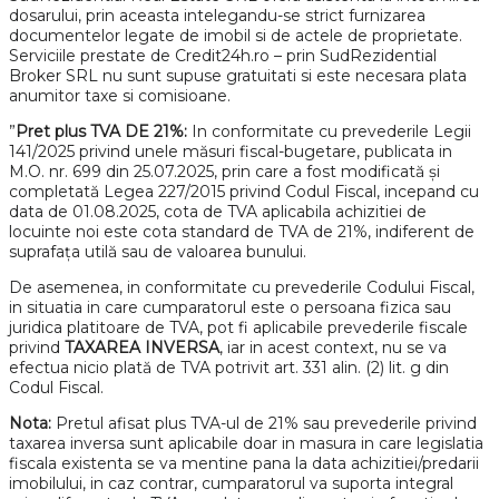
dosarului, prin aceasta intelegandu-se strict furnizarea
documentelor legate de imobil si de actele de proprietate.
Serviciile prestate de Credit24h.ro – prin SudRezidential
Broker SRL nu sunt supuse gratuitati si este necesara plata
anumitor taxe si comisioane.
”
Pret plus TVA DE 21%:
In conformitate cu prevederile Legii
141/2025 privind unele măsuri fiscal-bugetare, publicata in
M.O. nr. 699 din 25.07.2025, prin care a fost modificată și
completată Legea 227/2015 privind Codul Fiscal, incepand cu
data de 01.08.2025, cota de TVA aplicabila achizitiei de
locuinte noi este cota standard de TVA de 21%, indiferent de
suprafața utilă sau de valoarea bunului.
De asemenea, in conformitate cu prevederile Codului Fiscal,
in situatia in care cumparatorul este o persoana fizica sau
juridica platitoare de TVA, pot fi aplicabile prevederile fiscale
privind
TAXAREA INVERSA
, iar in acest context, nu se va
efectua nicio plată de TVA potrivit art. 331 alin. (2) lit. g din
Codul Fiscal.
Nota:
Pretul afisat plus TVA-ul de 21% sau prevederile privind
taxarea inversa sunt aplicabile doar in masura in care legislatia
fiscala existenta se va mentine pana la data achizitiei/predarii
imobilului, in caz contrar, cumparatorul va suporta integral