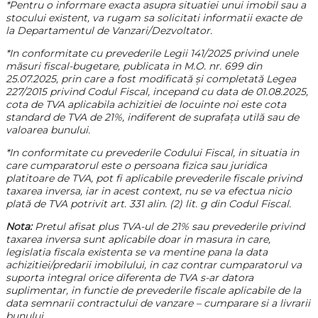
*Pentru o informare exacta asupra situatiei unui imobil sau a
stocului existent, va rugam sa solicitati informatii exacte de
la Departamentul de Vanzari/Dezvoltator.
*In conformitate cu prevederile Legii 141/2025 privind unele
măsuri fiscal-bugetare, publicata in M.O. nr. 699 din
25.07.2025, prin care a fost modificată și completată Legea
227/2015 privind Codul Fiscal, incepand cu data de 01.08.2025,
cota de TVA aplicabila achizitiei de locuinte noi este cota
standard de TVA de 21%, indiferent de suprafața utilă sau de
valoarea bunului.
*In conformitate cu prevederile Codului Fiscal, in situatia in
care cumparatorul este o persoana fizica sau juridica
platitoare de TVA, pot fi aplicabile prevederile fiscale privind
taxarea inversa, iar in acest context, nu se va efectua nicio
plată de TVA potrivit art. 331 alin. (2) lit. g din Codul Fiscal.
Nota:
Pretul afisat plus TVA-ul de 21% sau prevederile privind
taxarea inversa sunt aplicabile doar in masura in care,
legislatia fiscala existenta se va mentine pana la data
achizitiei/predarii imobilului, in caz contrar cumparatorul va
suporta integral orice diferenta de TVA s-ar datora
suplimentar, in functie de prevederile fiscale aplicabile de la
data semnarii contractului de vanzare – cumparare si a livrarii
bunului.