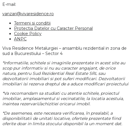
E-mail:
vanzari@vivaresidence.ro
Termeni si conditii
Protectia Datelor cu Caracter Personal
Cookie Policy
ANPC
Viva Residence Metalurgiei – ansamblu rezidential in zona de
sud a Bucurestiului – Sector 4
*Informatiile, schitele si imaginile prezentate in acest site au
scop pur informativ si nu au caracter angajant, de orice
natura, pentru Sud Rezidential Real Estate SRL sau
dezvoltatorii imobiliari si pot suferi modificari. Dezvoltatorii
imobiliari isi rezerva dreptul de a aduce modificari proiectului
*Va recomandam sa studiati cu atentie schitele, proiectul
imobiliar, amplasamentul si vecinatatile, la locatia acestuia,
inaintea rezervarii/achizitiei oricarui imobil.
*De asemenea, este necesara verificarea, în prealabil, a
disponibilitatii de unitati locative, ofertele prezentate fiind
oferite doar in limita stocului disponibil la un moment dat.