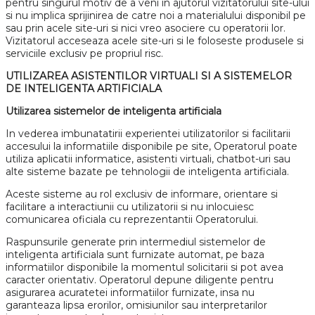
pentru singurul motiv de a veni în ajutorul vizitatorului site-ului
si nu implica sprijinirea de catre noi a materialului disponibil pe
sau prin acele site-uri si nici vreo asociere cu operatorii lor.
Vizitatorul acceseaza acele site-uri si le foloseste produsele si
serviciile exclusiv pe propriul risc.
UTILIZAREA ASISTENTILOR VIRTUALI SI A SISTEMELOR
DE INTELIGENTA ARTIFICIALA
Utilizarea sistemelor de inteligenta artificiala
In vederea imbunatatirii experientei utilizatorilor si facilitarii
accesului la informatiile disponibile pe site, Operatorul poate
utiliza aplicatii informatice, asistenti virtuali, chatbot-uri sau
alte sisteme bazate pe tehnologii de inteligenta artificiala.
Aceste sisteme au rol exclusiv de informare, orientare si
facilitare a interactiunii cu utilizatorii si nu inlocuiesc
comunicarea oficiala cu reprezentantii Operatorului.
Raspunsurile generate prin intermediul sistemelor de
inteligenta artificiala sunt furnizate automat, pe baza
informatiilor disponibile la momentul solicitarii si pot avea
caracter orientativ. Operatorul depune diligente pentru
asigurarea acuratetei informatiilor furnizate, insa nu
garanteaza lipsa erorilor, omisiunilor sau interpretarilor