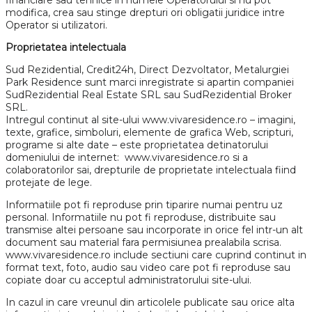
financiare sau tehnice in numele Operatorului si nu pot
modifica, crea sau stinge drepturi ori obligatii juridice intre
Operator si utilizatori.
Proprietatea intelectuala
Sud Rezidential, Credit24h, Direct Dezvoltator, Metalurgiei
Park Residence sunt marci inregistrate si apartin companiei
SudRezidential Real Estate SRL sau SudRezidential Broker
SRL.
Intregul continut al site-ului www.vivaresidence.ro – imagini,
texte, grafice, simboluri, elemente de grafica Web, scripturi,
programe si alte date – este proprietatea detinatorului
domeniului de internet: www.vivaresidence.ro si a
colaboratorilor sai, drepturile de proprietate intelectuala fiind
protejate de lege.
Informatiile pot fi reproduse prin tiparire numai pentru uz
personal. Informatiile nu pot fi reproduse, distribuite sau
transmise altei persoane sau incorporate in orice fel intr-un alt
document sau material fara permisiunea prealabila scrisa.
www.vivaresidence.ro include sectiuni care cuprind continut in
format text, foto, audio sau video care pot fi reproduse sau
copiate doar cu acceptul administratorului site-ului.
In cazul in care vreunul din articolele publicate sau orice alta