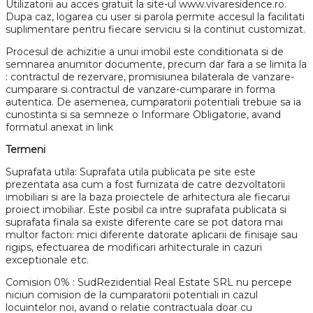
Utilizatorii au acces gratuit la site-ul www.vivaresidence.ro.
Dupa caz, logarea cu user si parola permite accesul la facilitati
suplimentare pentru fiecare serviciu si la continut customizat.
Procesul de achizitie a unui imobil este conditionata si de
semnarea anumitor documente, precum dar fara a se limita la
: contractul de rezervare, promisiunea bilaterala de vanzare-
cumparare si contractul de vanzare-cumparare in forma
autentica. De asemenea, cumparatorii potentiali trebuie sa ia
cunostinta si sa semneze o Informare Obligatorie, avand
formatul anexat in link
Termeni
Suprafata utila: Suprafata utila publicata pe site este
prezentata asa cum a fost furnizata de catre dezvoltatorii
imobiliari si are la baza proiectele de arhitectura ale fiecarui
proiect imobiliar. Este posibil ca intre suprafata publicata si
suprafata finala sa existe diferente care se pot datora mai
multor factori: mici diferente datorate aplicarii de finisaje sau
rigips, efectuarea de modificari arhitecturale in cazuri
exceptionale etc.
Comision 0% : SudRezidential Real Estate SRL nu percepe
niciun comision de la cumparatorii potentiali in cazul
locuintelor noi, avand o relatie contractuala doar cu