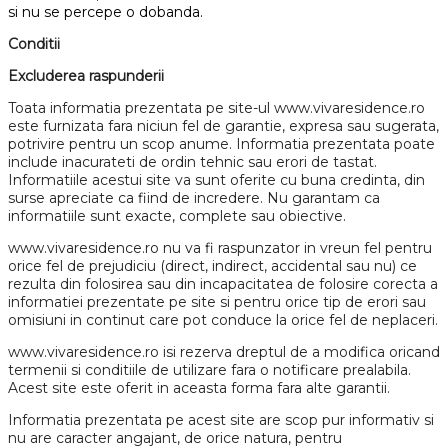
si nu se percepe o dobanda.
Conditii
Excluderea raspunderii
Toata informatia prezentata pe site-ul www.vivaresidence.ro
este furnizata fara niciun fel de garantie, expresa sau sugerata,
potrivire pentru un scop anume. Informatia prezentata poate
include inacurateti de ordin tehnic sau erori de tastat.
Informatiile acestui site va sunt oferite cu buna credinta, din
surse apreciate ca fiind de incredere. Nu garantam ca
informatiile sunt exacte, complete sau obiective.
www.vivaresidence.ro nu va fi raspunzator in vreun fel pentru
orice fel de prejudiciu (direct, indirect, accidental sau nu) ce
rezulta din folosirea sau din incapacitatea de folosire corecta a
informatiei prezentate pe site si pentru orice tip de erori sau
omisiuni in continut care pot conduce la orice fel de neplaceri.
www.vivaresidence.ro isi rezerva dreptul de a modifica oricand
termenii si conditiile de utilizare fara o notificare prealabila.
Acest site este oferit in aceasta forma fara alte garantii.
Informatia prezentata pe acest site are scop pur informativ si
nu are caracter angajant, de orice natura, pentru