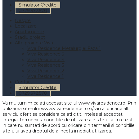
Simulator Credite
0729.572.570
Despre
Localizare
Apartamente
Stadiu proiect
Alte proiecte Viva
Viva Residence Metalurgiei Faza 1
Viva Residence 5
Viva Residence 4
Viva Residence 3
Viva Residence 2
Viva Residence 1
Contact
Simulator Credite
0729.572.570
Va multumim ca ati accesat site-ul www.vivaresidence.ro. Prin
utilizarea site-ului www.vivaresidence.ro si/sau al oricarui alt
serviciu oferit se considera ca ati citit, inteles si acceptat
integral termenii si conditiile de utilizare ale site-ului. In cazul
in care nu sunteti de acord cu oricare din termenii si conditiile
site-ului aveti dreptul de a inceta imediat utilizarea.