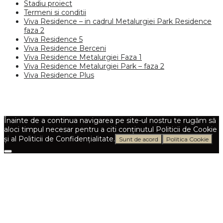
Stadiu proiect
Termeni si conditii
Viva Residence – in cadrul Metalurgiei Park Residence
faza 2
Viva Residence 5
Viva Residence Berceni
Viva Residence Metalurgiei Faza 1
Viva Residence Metalurgiei Park – faza 2
Viva Residence Plus
Înainte de a continua navigarea pe site-ul nostru te rugăm să
aloci timpul necesar pentru a citi conținutul Politicii de Cookie
și al Politicii de Confidențialitate.
Sunt de acord
Politica Cookie