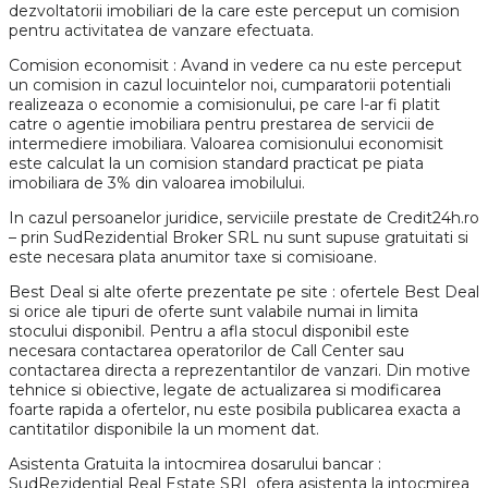
dezvoltatorii imobiliari de la care este perceput un comision
pentru activitatea de vanzare efectuata.
Comision economisit : Avand in vedere ca nu este perceput
un comision in cazul locuintelor noi, cumparatorii potentiali
realizeaza o economie a comisionului, pe care l-ar fi platit
catre o agentie imobiliara pentru prestarea de servicii de
intermediere imobiliara. Valoarea comisionului economisit
este calculat la un comision standard practicat pe piata
imobiliara de 3% din valoarea imobilului.
In cazul persoanelor juridice, serviciile prestate de Credit24h.ro
– prin SudRezidential Broker SRL nu sunt supuse gratuitati si
este necesara plata anumitor taxe si comisioane.
Best Deal si alte oferte prezentate pe site : ofertele Best Deal
si orice ale tipuri de oferte sunt valabile numai in limita
stocului disponibil. Pentru a afla stocul disponibil este
necesara contactarea operatorilor de Call Center sau
contactarea directa a reprezentantilor de vanzari. Din motive
tehnice si obiective, legate de actualizarea si modificarea
foarte rapida a ofertelor, nu este posibila publicarea exacta a
cantitatilor disponibile la un moment dat.
Asistenta Gratuita la intocmirea dosarului bancar :
SudRezidential Real Estate SRL ofera asistenta la intocmirea