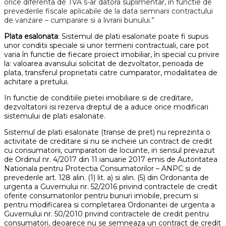
orice diferenta de TVA s-ar datora suplimentar, in functie de
prevederile fiscale aplicabile de la data semnarii contractului
de vanzare – cumparare si a livrarii bunului.”
Plata esalonata
: Sistemul de plati esalonate poate fi supus
unor conditii speciale si unor termeni contractuali, care pot
varia în functie de fiecare proiect imobiliar, în special cu privire
la: valoarea avansului solicitat de dezvoltator, perioada de
plata, transferul proprietatii catre cumparator, modalitatea de
achitare a pretului.
In functie de conditiile pietei imobiliare si de creditare,
dezvoltatorii isi rezerva dreptul de a aduce orice modificari
sistemului de plati esalonate.
Sistemul de plati esalonate (transe de pret) nu reprezinta o
activitate de creditare si nu se incheie un contract de credit
cu consumatorii, cumparatori de locuinte, in sensul prevazut
de Ordinul nr. 4/2017 din 11 ianuarie 2017 emis de Autoritatea
Nationala pentru Protectia Consumatorilor – ANPC si de
prevederile art. 128 alin. (1) lit. a) si alin. (5) din Ordonanta de
urgenta a Guvernului nr. 52/2016 privind contractele de credit
oferite consumatorilor pentru bunuri imobile, precum si
pentru modificarea si completarea Ordonantei de urgenta a
Guvernului nr. 50/2010 privind contractele de credit pentru
consumatori, deoarece nu se semneaza un contract de credit