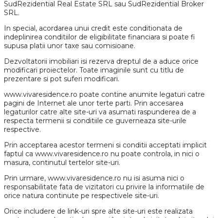
SudRezidential Real Estate SRL sau SudRezidential Broker
SRL.
In special, acordarea unui credit este conditionata de
indeplinirea conditiilor de eligibilitate financiara si poate fi
supusa platii unor taxe sau comisioane.
Dezvoltatorii imobiliari isi rezerva dreptul de a aduce orice
modificari proiectelor. Toate imaginile sunt cu titlu de
prezentare si pot suferi modificari.
www.vivaresidence.ro poate contine anumite legaturi catre
pagini de Internet ale unor terte parti. Prin accesarea
legaturilor catre alte site-uri va asumati raspunderea de a
respecta termenii si conditiile ce guverneaza site-urile
respective.
Prin acceptarea acestor termeni si conditii acceptati implicit
faptul ca www.vivaresidence.ro nu poate controla, in nici o
masura, continutul tertelor site-uri.
Prin urmare, www.vivaresidence.ro nu isi asuma nici o
responsabilitate fata de vizitatori cu privire la informatiile de
orice natura continute pe respectivele site-uri.
Orice includere de link-uri spre alte site-uri este realizata