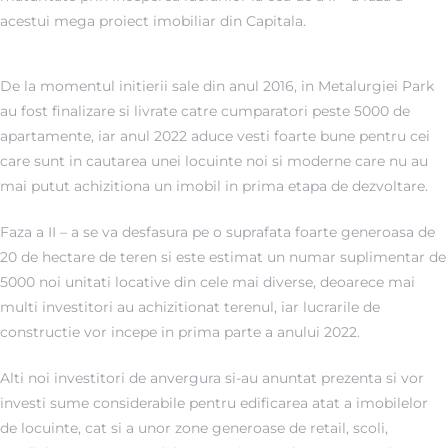
acestui mega proiect imobiliar din Capitala.
De la momentul initierii sale din anul 2016, in Metalurgiei Park
au fost finalizare si livrate catre cumparatori peste 5000 de
apartamente, iar anul 2022 aduce vesti foarte bune pentru cei
care sunt in cautarea unei locuinte noi si moderne care nu au
4
mai putut achizitiona un imobil in prima etapa de dezvoltare.
Faza a II – a se va desfasura pe o suprafata foarte generoasa de
20 de hectare de teren si este estimat un numar suplimentar de
5000 noi unitati locative din cele mai diverse, deoarece mai
multi investitori au achizitionat terenul, iar lucrarile de
constructie vor incepe in prima parte a anului 2022.
Alti noi investitori de anvergura si-au anuntat prezenta si vor
investi sume considerabile pentru edificarea atat a imobilelor
de locuinte, cat si a unor zone generoase de retail, scoli,