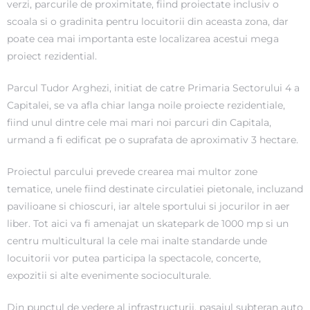
verzi, parcurile de proximitate, fiind proiectate inclusiv o
scoala si o gradinita pentru locuitorii din aceasta zona, dar
poate cea mai importanta este localizarea acestui mega
proiect rezidential.
Parcul Tudor Arghezi, initiat de catre Primaria Sectorului 4 a
Capitalei, se va afla chiar langa noile proiecte rezidentiale,
fiind unul dintre cele mai mari noi parcuri din Capitala,
urmand a fi edificat pe o suprafata de aproximativ 3 hectare.
Proiectul parcului prevede crearea mai multor zone
tematice, unele fiind destinate circulatiei pietonale, incluzand
pavilioane si chioscuri, iar altele sportului si jocurilor in aer
liber. Tot aici va fi amenajat un skatepark de 1000 mp si un
centru multicultural la cele mai inalte standarde unde
locuitorii vor putea participa la spectacole, concerte,
expozitii si alte evenimente socioculturale.
Din punctul de vedere al infrastructurii, pasajul subteran auto