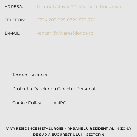
Drumul Jilavei 72, Sector 4, Bucuresti
ADRESA:
0724.205.825
0729.572.570
TELEFON:
vanzari@vivaresidence.ro
E-MAIL:
Termeni si conditii
Protectia Datelor cu Caracter Personal
Cookie Policy
ANPC
VIVA RESIDENCE METALURGIEI – ANSAMBLU REZIDENTIAL IN ZONA
DE SUD A BUCURESTIULUI – SECTOR 4