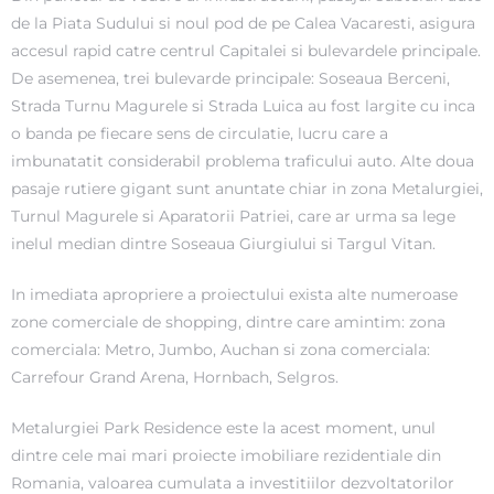
de la Piata Sudului si noul pod de pe Calea Vacaresti, asigura
accesul rapid catre centrul Capitalei si bulevardele principale.
De asemenea, trei bulevarde principale: Soseaua Berceni,
Strada Turnu Magurele si Strada Luica au fost largite cu inca
o banda pe fiecare sens de circulatie, lucru care a
imbunatatit considerabil problema traficului auto. Alte doua
pasaje rutiere gigant sunt anuntate chiar in zona Metalurgiei,
Turnul Magurele si Aparatorii Patriei, care ar urma sa lege
inelul median dintre Soseaua Giurgiului si Targul Vitan.
In imediata apropriere a proiectului exista alte numeroase
zone comerciale de shopping, dintre care amintim: zona
comerciala: Metro, Jumbo, Auchan si zona comerciala:
Carrefour Grand Arena, Hornbach, Selgros.
Metalurgiei Park Residence este la acest moment, unul
dintre cele mai mari proiecte imobiliare rezidentiale din
Romania, valoarea cumulata a investitiilor dezvoltatorilor