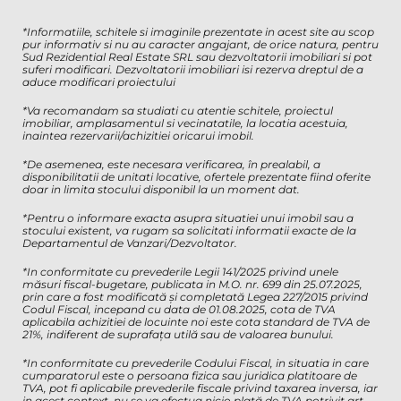
*Informatiile, schitele si imaginile prezentate in acest site au scop
pur informativ si nu au caracter angajant, de orice natura, pentru
Sud Rezidential Real Estate SRL sau dezvoltatorii imobiliari si pot
suferi modificari. Dezvoltatorii imobiliari isi rezerva dreptul de a
aduce modificari proiectului
*Va recomandam sa studiati cu atentie schitele, proiectul
imobiliar, amplasamentul si vecinatatile, la locatia acestuia,
inaintea rezervarii/achizitiei oricarui imobil.
*De asemenea, este necesara verificarea, în prealabil, a
disponibilitatii de unitati locative, ofertele prezentate fiind oferite
doar in limita stocului disponibil la un moment dat.
*Pentru o informare exacta asupra situatiei unui imobil sau a
stocului existent, va rugam sa solicitati informatii exacte de la
Departamentul de Vanzari/Dezvoltator.
*In conformitate cu prevederile Legii 141/2025 privind unele
măsuri fiscal-bugetare, publicata in M.O. nr. 699 din 25.07.2025,
prin care a fost modificată și completată Legea 227/2015 privind
Codul Fiscal, incepand cu data de 01.08.2025, cota de TVA
aplicabila achizitiei de locuinte noi este cota standard de TVA de
21%, indiferent de suprafața utilă sau de valoarea bunului.
*In conformitate cu prevederile Codului Fiscal, in situatia in care
cumparatorul este o persoana fizica sau juridica platitoare de
TVA, pot fi aplicabile prevederile fiscale privind taxarea inversa, iar
in acest context, nu se va efectua nicio plată de TVA potrivit art.