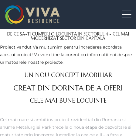
ence 3
ence 3
DE CE SA-TI CUMPERI O LOCUINTA IN SECTORUL 4 - CEL MAI
MODERNIZAT SECTOR DIN CAPITALA
ence 3
Proiect vandut
Va multumim pentru increderea acordata
acestui proiect! Va vom tine la curent cu informatii noi despre
urmatoarele noastre proiecte.
ence 4
UN NOU CONCEPT IMOBILIAR
ence 5
CREAT DIN DORINTA DE A OFERI
dence
CELE MAI BUNE LOCUINTE
Cel mai mare si ambitios proiect rezidential din Romania si
anume Metalurgiei Park trece la o noua etapa de dezvoltare si
maturitate prin inceperea lucrarilor la cea de a II – a faza a