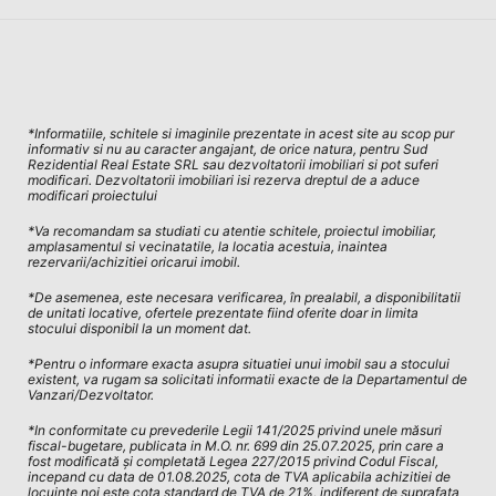
*Informatiile, schitele si imaginile prezentate in acest site au scop pur
informativ si nu au caracter angajant, de orice natura, pentru Sud
Rezidential Real Estate SRL sau dezvoltatorii imobiliari si pot suferi
modificari. Dezvoltatorii imobiliari isi rezerva dreptul de a aduce
modificari proiectului
*Va recomandam sa studiati cu atentie schitele, proiectul imobiliar,
amplasamentul si vecinatatile, la locatia acestuia, inaintea
rezervarii/achizitiei oricarui imobil.
*De asemenea, este necesara verificarea, în prealabil, a disponibilitatii
de unitati locative, ofertele prezentate fiind oferite doar in limita
stocului disponibil la un moment dat.
*Pentru o informare exacta asupra situatiei unui imobil sau a stocului
existent, va rugam sa solicitati informatii exacte de la Departamentul de
Vanzari/Dezvoltator.
*In conformitate cu prevederile Legii 141/2025 privind unele măsuri
fiscal-bugetare, publicata in M.O. nr. 699 din 25.07.2025, prin care a
fost modificată și completată Legea 227/2015 privind Codul Fiscal,
incepand cu data de 01.08.2025, cota de TVA aplicabila achizitiei de
locuinte noi este cota standard de TVA de 21%, indiferent de suprafața