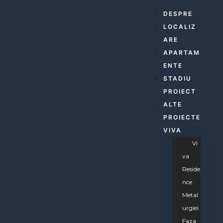
dence 3
DESPRE
LOCALIZ
dence 3
ARE
APARTAM
ENTE
dence 3
STADIU
PROIECT
ALTE
dence 4
PROIECTE
VIVA
iei
dence 5
Vi
Va
dence
Reside
Nce
Metal
Urgiei
Faza