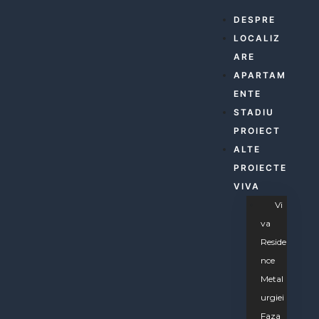
dence 3
DESPRE
LOCALIZ
dence 3
ARE
APARTAM
ENTE
dence 3
STADIU
PROIECT
ALTE
dence 4
PROIECTE
VIVA
iei
dence 5
Vi
Va
dence
Reside
Nce
Metal
Urgiei
Faza