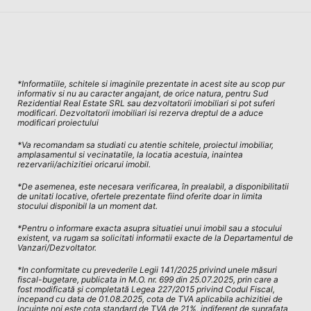
*Informatiile, schitele si imaginile prezentate in acest site au scop pur
informativ si nu au caracter angajant, de orice natura, pentru Sud
Rezidential Real Estate SRL sau dezvoltatorii imobiliari si pot suferi
modificari. Dezvoltatorii imobiliari isi rezerva dreptul de a aduce
modificari proiectului
*Va recomandam sa studiati cu atentie schitele, proiectul imobiliar,
amplasamentul si vecinatatile, la locatia acestuia, inaintea
rezervarii/achizitiei oricarui imobil.
*De asemenea, este necesara verificarea, în prealabil, a disponibilitatii
de unitati locative, ofertele prezentate fiind oferite doar in limita
stocului disponibil la un moment dat.
*Pentru o informare exacta asupra situatiei unui imobil sau a stocului
existent, va rugam sa solicitati informatii exacte de la Departamentul de
Vanzari/Dezvoltator.
*In conformitate cu prevederile Legii 141/2025 privind unele măsuri
fiscal-bugetare, publicata in M.O. nr. 699 din 25.07.2025, prin care a
fost modificată și completată Legea 227/2015 privind Codul Fiscal,
incepand cu data de 01.08.2025, cota de TVA aplicabila achizitiei de
locuinte noi este cota standard de TVA de 21%, indiferent de suprafața