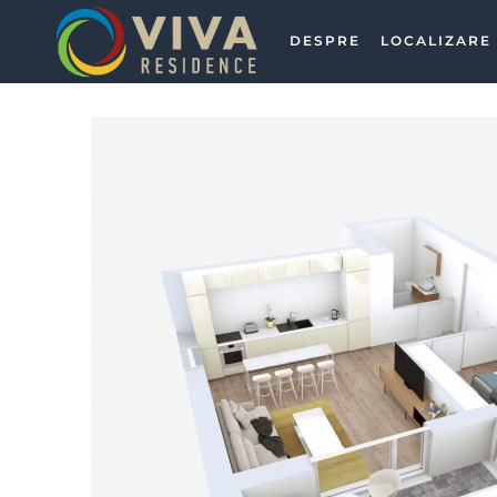
ence 3
DESPRE
LOCALIZARE
ence 3
ence 3
ence 4
ence 5
dence