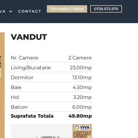
Simulator Credite
0729.572.570
IVA
CONTACT
VANDUT
Nr. Camere
2 Camere
Living/Bucatarie
23.00mp
Dormitor
13.10mp
Baie
4.50mp
Hol
3.20mp
Balcon
6.00mp
Suprafata Totala
49.80mp