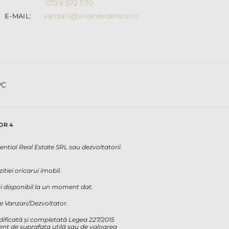
0729.572.570
vanzari@vivaresidence.ro
E-MAIL:
Amalia
Sud Rezidential
PC
OR 4
dential Real Estate SRL sau dezvoltatorii
tiei oricarui imobil.
lui disponibil la un moment dat.
de Vanzari/Dezvoltator.
odificată și completată Legea 227/2015
rent de suprafața utilă sau de valoarea