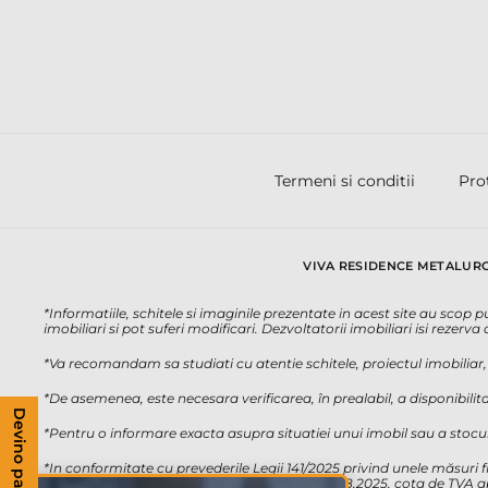
Termeni si conditii
Pro
VIVA RESIDENCE METALURG
*Informatiile, schitele si imaginile prezentate in acest site au scop
imobiliari si pot suferi modificari. Dezvoltatorii imobiliari isi rezerv
*Va recomandam sa studiati cu atentie schitele, proiectul imobiliar, a
*De asemenea, este necesara verificarea, în prealabil, a disponibilitat
Devino partener
*Pentru o informare exacta asupra situatiei unui imobil sau a stocul
*In conformitate cu prevederile Legii 141/2025 privind unele măsuri f
privind Codul Fiscal, incepand cu data de 01.08.2025, cota de TVA ap