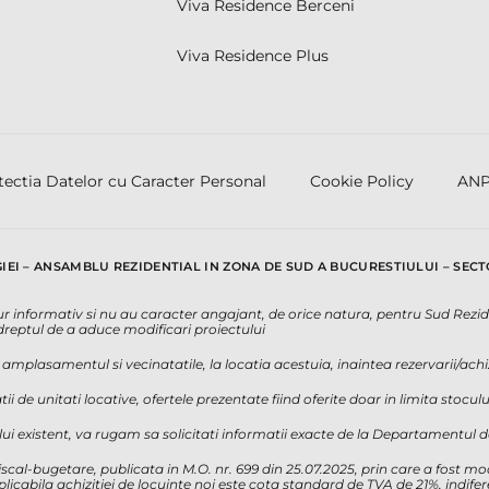
Viva Residence Berceni
Viva Residence Plus
tectia Datelor cu Caracter Personal
Cookie Policy
AN
IEI – ANSAMBLU REZIDENTIAL IN ZONA DE SUD A BUCURESTIULUI – SECT
 pur informativ si nu au caracter angajant, de orice natura, pentru Sud Rezi
a dreptul de a aduce modificari proiectului
mplasamentul si vecinatatile, la locatia acestuia, inaintea rezervarii/achizi
ii de unitati locative, ofertele prezentate fiind oferite doar in limita stocu
ui existent, va rugam sa solicitati informatii exacte de la Departamentul 
iscal-bugetare, publicata in M.O. nr. 699 din 25.07.2025, prin care a fost m
licabila achizitiei de locuinte noi este cota standard de TVA de 21%, indife