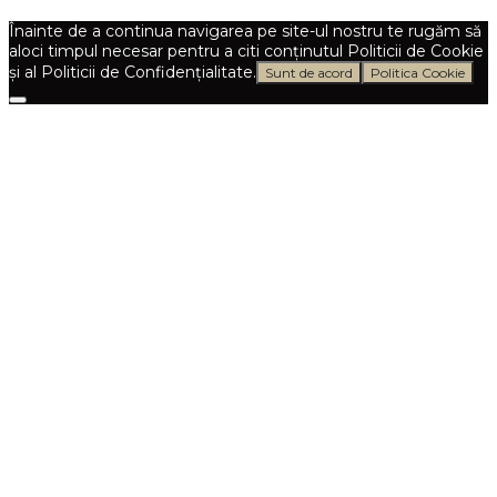
Înainte de a continua navigarea pe site-ul nostru te rugăm să
aloci timpul necesar pentru a citi conținutul Politicii de Cookie
și al Politicii de Confidențialitate.
Sunt de acord
Politica Cookie