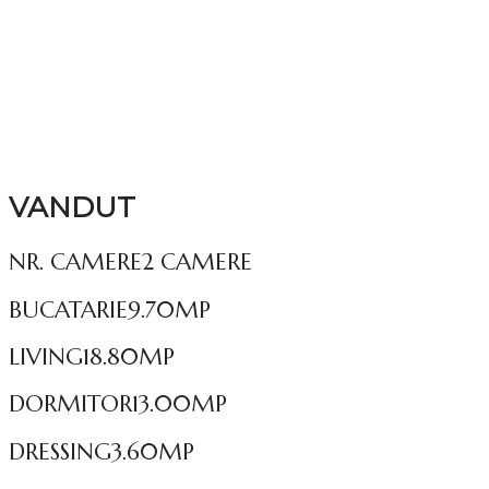
VANDUT
NR. CAMERE
2 CAMERE
BUCATARIE
9.70MP
LIVING
18.80MP
DORMITOR
13.00MP
DRESSING
3.60MP