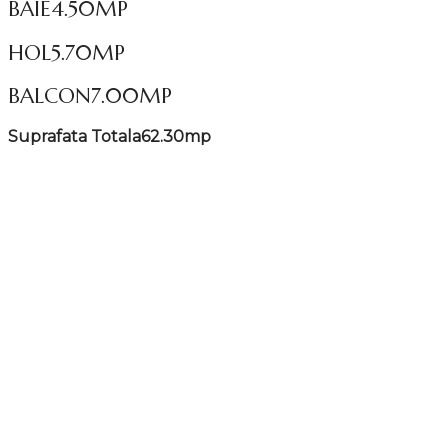
BAIE
4.50MP
HOL
5.70MP
BALCON
7.00MP
Suprafata Totala
62.30mp