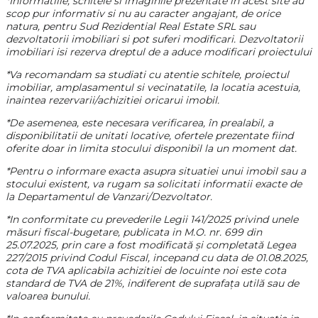
*Informatiile, schitele si imaginile prezentate in acest site au
scop pur informativ si nu au caracter angajant, de orice
natura, pentru Sud Rezidential Real Estate SRL sau
dezvoltatorii imobiliari si pot suferi modificari. Dezvoltatorii
imobiliari isi rezerva dreptul de a aduce modificari proiectului
*Va recomandam sa studiati cu atentie schitele, proiectul
imobiliar, amplasamentul si vecinatatile, la locatia acestuia,
inaintea rezervarii/achizitiei oricarui imobil.
*De asemenea, este necesara verificarea, în prealabil, a
disponibilitatii de unitati locative, ofertele prezentate fiind
oferite doar in limita stocului disponibil la un moment dat.
*Pentru o informare exacta asupra situatiei unui imobil sau a
stocului existent, va rugam sa solicitati informatii exacte de
la Departamentul de Vanzari/Dezvoltator.
*In conformitate cu prevederile Legii 141/2025 privind unele
măsuri fiscal-bugetare, publicata in M.O. nr. 699 din
25.07.2025, prin care a fost modificată și completată Legea
227/2015 privind Codul Fiscal, incepand cu data de 01.08.2025,
cota de TVA aplicabila achizitiei de locuinte noi este cota
standard de TVA de 21%, indiferent de suprafața utilă sau de
valoarea bunului.