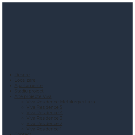
Despre
Localizare
Apartamente
Stadiu proiect
Alte proiecte Viva
Viva Residence Metalurgiei Faza 1
Viva Residence 5
Viva Residence 4
Viva Residence 3
Viva Residence 2
Viva Residence 1
Contact