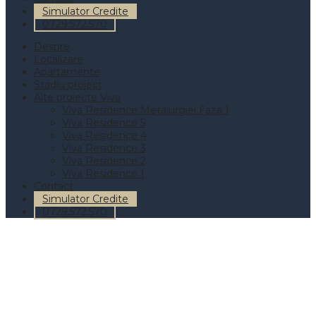
Simulator Credite
0729.572.570
Despre
Localizare
Apartamente
Stadiu proiect
Alte proiecte Viva
Viva Residence Metalurgiei Faza 1
Viva Residence 5
Viva Residence 4
Viva Residence 3
Viva Residence 2
Viva Residence 1
Contact
Simulator Credite
0729.572.570