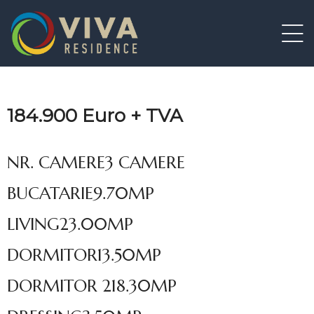
dence 3
dence 3
dence 3
184.900 Euro + TVA
dence 4
NR. CAMERE
3 CAMERE
dence 5
BUCATARIE
9.70MP
LIVING
23.00MP
dence
DORMITOR
13.50MP
DORMITOR 2
18.30MP