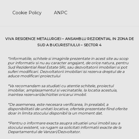
Cookie Policy
ANPC
VIVA RESIDENCE METALURGIEI – ANSAMBLU REZIDENTIAL IN ZONA DE
SUD A BUCURESTIULUI – SECTOR 4
*Informatiile, schitele si imaginile prezentate in acest site au scop
pur informativ si nu au caracter angajant, de orice natura, pentru
Sud Rezidential Real Estate SRL sau dezvoltatorii imobiliari si pot
suferi modificari. Dezvoltatorii imobiliari isi rezerva dreptul de a
aduce modificari proiectului
*Va recomandam sa studiati cu atentie schitele, proiectul
imobiliar, amplasamentul si vecinatatile, la locatia acestuia,
inaintea rezervarii/achizitiei oricarui imobil.
*De asemenea, este necesara verificarea, în prealabil, a
disponibilitatii de unitati locative, ofertele prezentate fiind oferite
doar in limita stocului disponibil la un moment dat.
*Pentru o informare exacta asupra situatiei unui imobil sau a
stocului existent, va rugam sa solicitati informatii exacte de la
Departamentul de Vanzari/Dezvoltator.