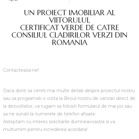
racter
UN PROIECT IMOBILIAR AL
VIITORULUI,
CERTIFICAT VERDE DE CATRE
CONSILIUL CLADIRILOR VERZI DIN
ROMANIA
ul
ence
Contacteaza-ne!
Daca doriti sa cereti mai multe detalii despre proiectul nostru
sau sa programati o vizita la Biroul nostru de vanzari direct de
la dezvoltator, va rugam sa folositi formularul de mai jos sau
sa ne sunati la numerele de telefon afisate.
iei
Asteptam cu interes solicitarile dumneavoastra si va
multumim pentru increderea acordata!