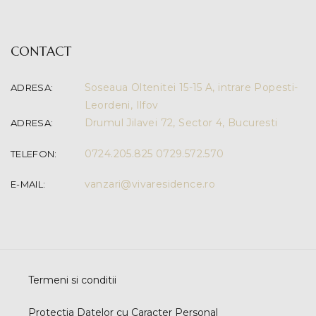
CONTACT
Soseaua Oltenitei 15-15 A, intrare Popesti-
ADRESA:
Leordeni, Ilfov
Drumul Jilavei 72, Sector 4, Bucuresti
ADRESA:
0724.205.825
0729.572.570
TELEFON:
vanzari@vivaresidence.ro
E-MAIL:
Termeni si conditii
Protectia Datelor cu Caracter Personal