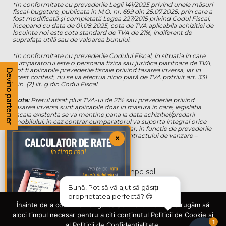
*In conformitate cu prevederile Legii 141/2025 privind unele măsuri
fiscal-bugetare, publicata in M.O. nr. 699 din 25.07.2025, prin care a
fost modificată și completată Legea 227/2015 privind Codul Fiscal,
incepand cu data de 01.08.2025, cota de TVA aplicabila achizitiei de
locuinte noi este cota standard de TVA de 21%, indiferent de
suprafața utilă sau de valoarea bunului.
*In conformitate cu prevederile Codului Fiscal, in situatia in care
cumparatorul este o persoana fizica sau juridica platitoare de TVA,
pot fi aplicabile prevederile fiscale privind taxarea inversa, iar in
Devino partener
acest context, nu se va efectua nicio plată de TVA potrivit art. 331
alin. (2) lit. g din Codul Fiscal.
Nota:
Pretul afisat plus TVA-ul de 21% sau prevederile privind
taxarea inversa sunt aplicabile doar in masura in care, legislatia
fiscala existenta se va mentine pana la data achizitiei/predarii
imobilului, in caz contrar cumparatorul va suporta integral orice
diferenta de TVA s-ar datora suplimentar, in functie de prevederile
fiscale aplicabile de la data semnarii contractului de vanzare –
×
cumparare si a livrarii bunului.
Bună! Pot să vă ajut să găsiți
proprietatea perfectă? 😊
Înainte de a continua navigarea pe site-ul nostru te rugăm să
aloci timpul necesar pentru a citi conținutul Politicii de Cookie și
1
al Politicii de Confidențialitate.