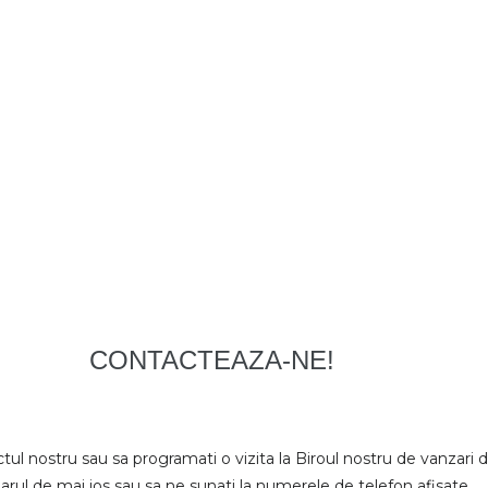
CONTACTEAZA-NE!
tul nostru sau sa programati o vizita la Biroul nostru de vanzari d
arul de mai jos sau sa ne sunati la numerele de telefon afisate.