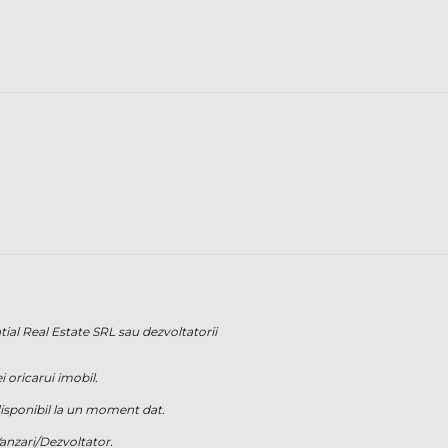
tial Real Estate SRL sau dezvoltatorii
i oricarui imobil.
i disponibil la un moment dat.
Vanzari/Dezvoltator.