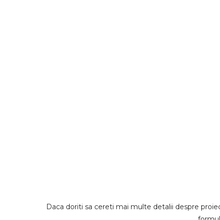
iei
Daca doriti sa cereti mai multe detalii despre proiec
formul