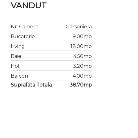
VANDUT
Nr. Camere
Garsoniera
Bucatarie
9.00mp
Living
18.00mp
Baie
4.50mp
Hol
3.20mp
Balcon
4.00mp
Suprafata Totala
38.70mp