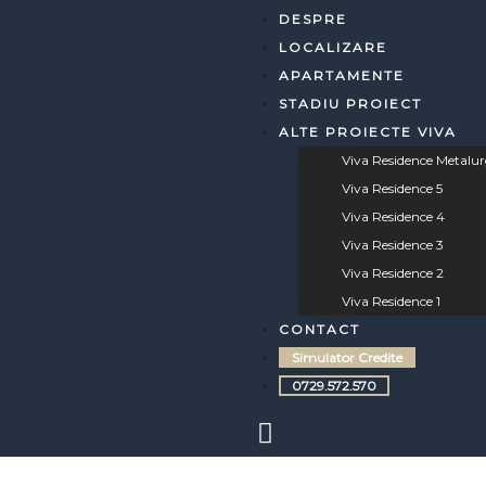
DESPRE
dence 3
LOCALIZARE
APARTAMENTE
dence 3
STADIU PROIECT
ALTE PROIECTE VIVA
dence 3
Viva Residence Metalurg
Viva Residence 5
Viva Residence 4
dence 4
Viva Residence 3
Viva Residence 2
iei
dence 5
Viva Residence 1
CONTACT
dence
Simulator Credite
0729.572.570