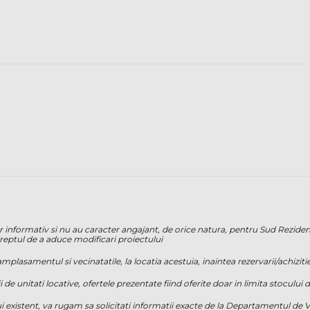
pur informativ si nu au caracter angajant, de orice natura, pentru Sud Reziden
a dreptul de a aduce modificari proiectului
plasamentul si vecinatatile, la locatia acestuia, inaintea rezervarii/achizitie
i de unitati locative, ofertele prezentate fiind oferite doar in limita stoculu
i existent, va rugam sa solicitati informatii exacte de la Departamentul de 