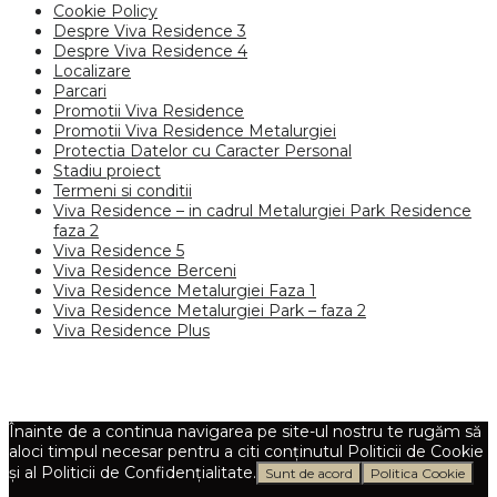
Cookie Policy
Despre Viva Residence 3
Despre Viva Residence 4
Localizare
Parcari
Promotii Viva Residence
Promotii Viva Residence Metalurgiei
Protectia Datelor cu Caracter Personal
Stadiu proiect
Termeni si conditii
Viva Residence – in cadrul Metalurgiei Park Residence
faza 2
Viva Residence 5
Viva Residence Berceni
Viva Residence Metalurgiei Faza 1
Viva Residence Metalurgiei Park – faza 2
Viva Residence Plus
Înainte de a continua navigarea pe site-ul nostru te rugăm să
aloci timpul necesar pentru a citi conținutul Politicii de Cookie
și al Politicii de Confidențialitate.
Sunt de acord
Politica Cookie