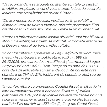
*Va recomandam sa studiati cu atentie schitele, proiectul
imobiliar, amplasamentul si vecinatatile, la locatia acestuia,
inaintea rezervarii/achizitiei oricarui imobil.
*De asemenea, este necesara verificarea, în prealabil, a
disponibilitatii de unitati locative, ofertele prezentate fiind
oferite doar in limita stocului disponibil la un moment dat.
*Pentru o informare exacta asupra situatiei unui imobil sau a
stocului existent, va rugam sa solicitati informatii exacte de
la Departamentul de Vanzari/Dezvoltator.
*In conformitate cu prevederile Legii 141/2025 privind unele
măsuri fiscal-bugetare, publicata in M.O. nr. 699 din
25.07.2025, prin care a fost modificată și completată Legea
227/2015 privind Codul Fiscal, incepand cu data de 01.08.2025,
cota de TVA aplicabila achizitiei de locuinte noi este cota
standard de TVA de 21%, indiferent de suprafața utilă sau de
valoarea bunului.
*In conformitate cu prevederile Codului Fiscal, in situatia in
care cumparatorul este o persoana fizica sau juridica
platitoare de TVA, pot fi aplicabile prevederile fiscale privind
taxarea inversa, iar in acest context, nu se va efectua nicio
plată de TVA potrivit art. 331 alin. (2) lit. g din Codul Fiscal.