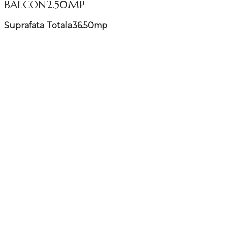
BALCON
2.50MP
Suprafata Totala
36.50mp