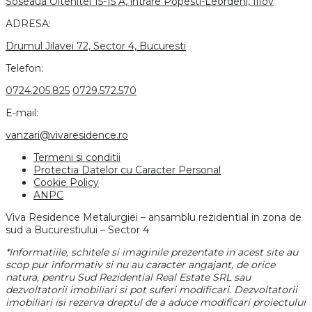
Soseaua Oltenitei 15-15 A, intrare Popesti-Leordeni, Ilfov
ADRESA:
Drumul Jilavei 72, Sector 4, Bucuresti
Telefon:
0724.205.825
0729.572.570
E-mail:
vanzari@vivaresidence.ro
Termeni si conditii
Protectia Datelor cu Caracter Personal
Cookie Policy
ANPC
Viva Residence Metalurgiei – ansamblu rezidential in zona de
sud a Bucurestiului – Sector 4
*Informatiile, schitele si imaginile prezentate in acest site au
scop pur informativ si nu au caracter angajant, de orice
natura, pentru Sud Rezidential Real Estate SRL sau
dezvoltatorii imobiliari si pot suferi modificari. Dezvoltatorii
imobiliari isi rezerva dreptul de a aduce modificari proiectului