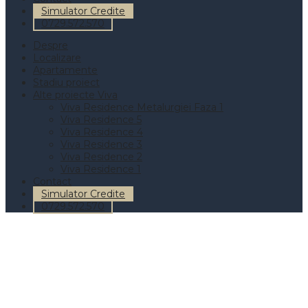
Simulator Credite
0729.572.570
Despre
Localizare
Apartamente
Stadiu proiect
Alte proiecte Viva
Viva Residence Metalurgiei Faza 1
Viva Residence 5
Viva Residence 4
Viva Residence 3
Viva Residence 2
Viva Residence 1
Contact
Simulator Credite
0729.572.570