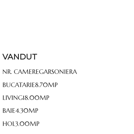
VANDUT
NR. CAMERE
GARSONIERA
BUCATARIE
8.70MP
LIVING
18.00MP
BAIE
4.30MP
HOL
3.00MP