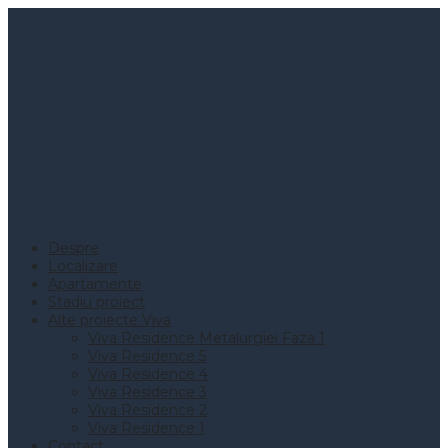
Despre
Localizare
Apartamente
Stadiu proiect
Alte proiecte Viva
Viva Residence Metalurgiei Faza 1
Viva Residence 5
Viva Residence 4
Viva Residence 3
Viva Residence 2
Viva Residence 1
Contact